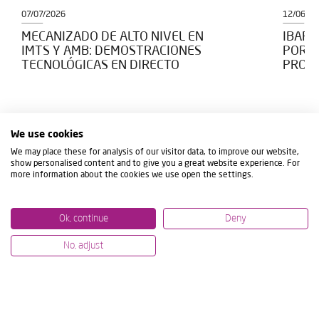
07/07/2026
12/06/2
MECANIZADO DE ALTO NIVEL EN
IBARM
IMTS Y AMB: DEMOSTRACIONES
POR L
TECNOLÓGICAS EN DIRECTO
PROYE
We use cookies
We may place these for analysis of our visitor data, to improve our website,
show personalised content and to give you a great website experience. For
more information about the cookies we use open the settings.
Ok, continue
Deny
No, adjust