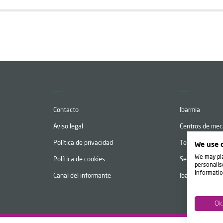
Contacto
Ibarmia
Aviso legal
Centros de me
Política de privacidad
Tecnología
We use 
We may pla
Política de cookies
Servicios
personalis
informatio
Canal del informante
Ibarmia Live
Ok