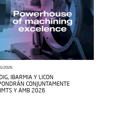
6/2026
27/04/2026
IG, IBARMIA Y LICON
IBARMIA SE
PONDRÁN CONJUNTAMENTE
ESPACIO DE
 IMTS Y AMB 2026
EN EL MARC
KIT ESPACIO