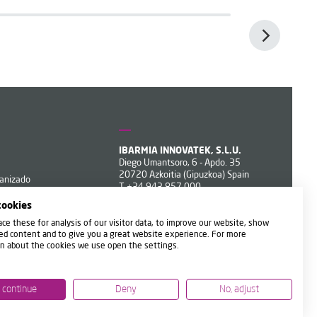
IBARMIA INNOVATEK, S.L.U.
Diego Umantsoro, 6 - Apdo. 35
20720 Azkoitia (Gipuzkoa) Spain
canizado
T
+34 943 857 000
ibarmia@ibarmia.com
cookies
ce these for analysis of our visitor data, to improve our website, show
ed content and to give you a great website experience. For more
n about the cookies we use open the settings.
, continue
Deny
No, adjust