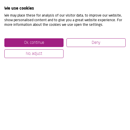
We use cookies
We may place these for analysis of our visitor data, to improve our website,
show personalised content and to give you a great website experience. For
more information about the cookies we use open the settings.
Ok, continue
Deny
No, adjust
07/07/2026
12/06/2
MECANIZADO DE ALTO NIVEL EN
IBARM
IMTS Y AMB: DEMOSTRACIONES
POR L
TECNOLÓGICAS EN DIRECTO
PROYE