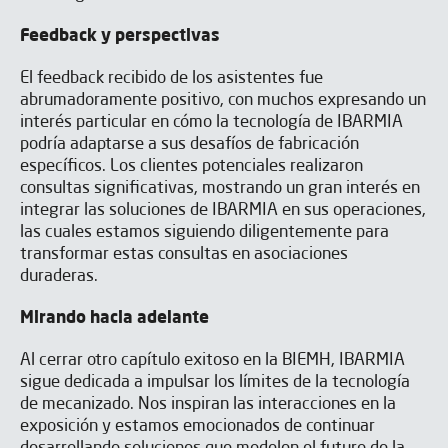
Feedback y perspectivas
El feedback recibido de los asistentes fue
abrumadoramente positivo, con muchos expresando un
interés particular en cómo la tecnología de IBARMIA
podría adaptarse a sus desafíos de fabricación
específicos. Los clientes potenciales realizaron
He leído y acepto el
Aviso legal
y la
Política de privacidad
*
Acepto recibir publicaciones de IBARMIA vía email.
consultas significativas, mostrando un gran interés en
integrar las soluciones de IBARMIA en sus operaciones,
las cuales estamos siguiendo diligentemente para
transformar estas consultas en asociaciones
Enviar
duraderas.
Mirando hacia adelante
Al cerrar otro capítulo exitoso en la BIEMH, IBARMIA
sigue dedicada a impulsar los límites de la tecnología
de mecanizado. Nos inspiran las interacciones en la
exposición y estamos emocionados de continuar