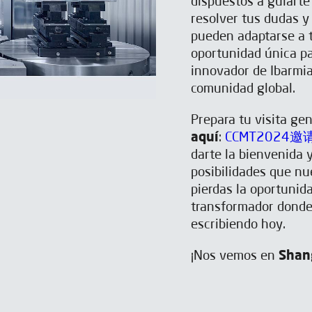
dispuestos a guiarte
resolver tus dudas y
pueden adaptarse a t
oportunidad única pa
innovador de Ibarmia
comunidad global.
Prepara tu visita ge
aquí
:
CCMT2024邀请函
darte la bienvenida y
posibilidades que nu
pierdas la oportunid
transformador donde 
escribiendo hoy.
¡Nos vemos en
Shan