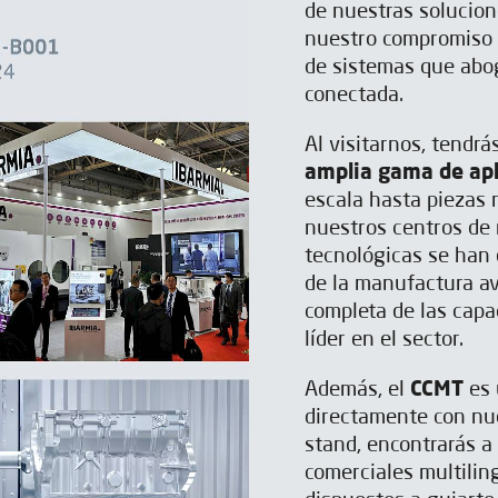
de nuestras solucio
nuestro compromiso c
de sistemas que abog
conectada.
Al visitarnos, tendrá
amplia gama de apl
escala hasta piezas
nuestros centros de
tecnológicas se han
de la manufactura av
completa de las cap
líder en el sector.
Además, el
CCMT
es 
directamente con nue
stand, encontrarás a
comerciales multili