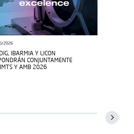
6/2026
27/04/2026
IG, IBARMIA Y LICON
IBARMIA SE
PONDRÁN CONJUNTAMENTE
ESPACIO DE
 IMTS Y AMB 2026
EN EL MARC
KIT ESPACIO