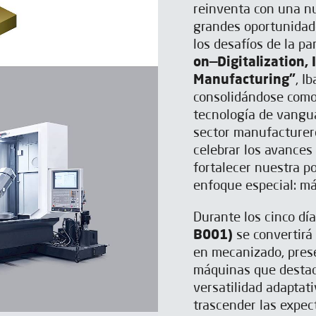
reinventa con una nu
grandes oportunidad
los desafíos de la p
on—Digitalization, 
Manufacturing"
, I
consolidándose como 
tecnología de vangua
sector manufacturer
celebrar los avances
fortalecer nuestra p
enfoque especial: má
Durante los cinco dí
B001)
se convertirá 
en mecanizado, pres
máquinas que destaca
versatilidad adaptat
trascender las expec