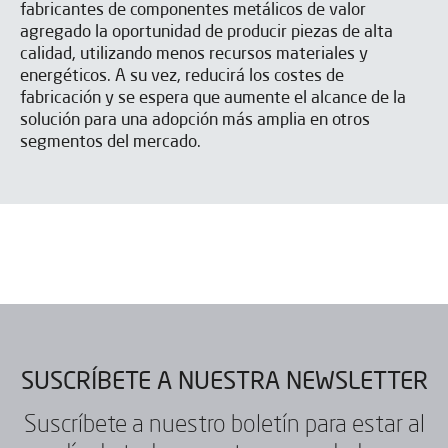
fabricantes de componentes metálicos de valor
agregado la oportunidad de producir piezas de alta
calidad, utilizando menos recursos materiales y
He leído y acepto el
Aviso legal
y la
Política de privacidad
*
energéticos. A su vez, reducirá los costes de
Acepto recibir publicaciones de IBARMIA vía email.
fabricación y se espera que aumente el alcance de la
solución para una adopción más amplia en otros
segmentos del mercado.
ENVIAR
SUSCRÍBETE A NUESTRA NEWSLETTER
Suscríbete a nuestro boletín para estar al