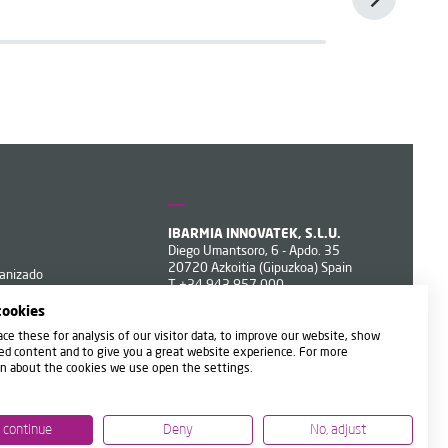
IBARMIA INNOVATEK, S.L.U.
Diego Umantsoro, 6 - Apdo. 35
20720 Azkoitia (Gipuzkoa) Spain
canizado
T
+34 943 857 000
ibarmia@ibarmia.com
cookies
ce these for analysis of our visitor data, to improve our website, show
ed content and to give you a great website experience. For more
n about the cookies we use open the settings.
, continue
Deny
No, adjust