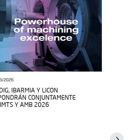
6/2026
27/04/2026
IG, IBARMIA Y LICON
IBARMIA SE
PONDRÁN CONJUNTAMENTE
ESPACIO DE
 IMTS Y AMB 2026
EN EL MARC
KIT ESPACIO