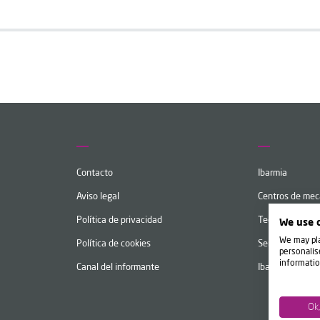
Contacto
Ibarmia
Aviso legal
Centros de me
Política de privacidad
Tecnología
We use 
We may pla
Política de cookies
Servicios
personalis
informatio
Canal del informante
Ibarmia Live
Ok