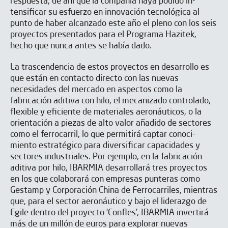
respuesta, de ahí que la compañía haya podido in­
tensificar su esfuerzo en innovación tec­nológica al
punto de haber alcanzado este año el pleno con los seis
proyectos presentados para el Programa Hazitek,
hecho que nunca antes se había dado.
La trascendencia de estos proyectos en desarrollo es
que están en contacto di­recto con las nuevas
necesidades del mercado en aspectos co­mo la
fabricación aditiva con hilo, el mecanizado contro­lado,
flexible y eficiente de materiales aeronáuticos, o la
orientación a piezas de al­to valor añadido de secto­res
como el ferrocarril, lo que permitirá captar conoci­
miento estratégico para diversificar capacidades y
sectores industriales. Por ejemplo, en la fabri­cación
aditiva por hilo, IBARMIA desarrollará tres proyectos
en los que colaborará con empre­sas punteras como
Gestamp y Corpo­ración China de Fe­rrocarriles, mien­tras
que, para el sector aero­náutico y bajo el li­derazgo de
Egile dentro del proyecto ‘Confles’, IBARMIA invertirá
más de un millón de euros pa­ra explorar nuevas