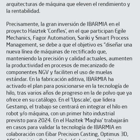
arquitecturas de máquina que ele­ven el rendimiento y
la rentabilidad.
Precisamente, la gran inversión de IBARMIA en el
proyecto Haiz­tek ‘Confles’, en el que par­ticipan Egile
Mechanics, Fa­gor Automation, Sariki y Smart Process
Manage­ment, se debe a que el ob­jetivo es “diseñar una
nue­va línea de máquinas de rectificado que,
mantenien­do la precisión y calidad ac­tuales, aumenten
la pro­ductividad en procesos de mecanizado de
componen­tes NGV y faciliten el uso de muelas
estándar. En la fabricación aditiva, IBARMIA ha
activado el plan para posicionarse en la tec­nología de
hilo, tras varios años de progreso en la de polvo que ya
ofrece en su catálogo. En el ‘Upscale’, que lidera
Gestamp, el tra­bajo se centrará en integrar el hilo en
robot y/o máqui­na, con un primer hito in­dustrial
previsto para 2024. En el Hazitek ‘Maqhia’ trabajarán
en casos para validar la tecnología de IBARMIA en
colaboración con Eibar Precision Casting, Optimus 3D,