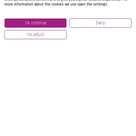
more information about the cookies we use open the settings.
Ok, continue
Deny
No, adjust
07/07/2026
12/06/2
MECANIZADO DE ALTO NIVEL EN
IBARM
IMTS Y AMB: DEMOSTRACIONES
POR L