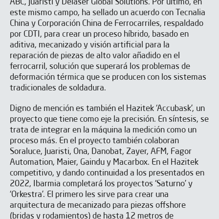
ABC, Juaristi y Dela­ser Global Solutions. Por último, en
este mis­mo campo, ha sellado un acuerdo con Tecnalia
China y Corporación China de Fe­rrocarriles, respaldado
por CDTI, para crear un proce­so híbrido, basado en
aditi­va, mecanizado y visión ar­tificial para la
reparación de piezas de alto valor aña­dido en el
ferrocarril, solución que superará los pro­blemas de
deformación tér­mica que se producen con los sistemas
tradicionales de soldadura.
Digno de mención es también el Hazitek ‘Accubask’, un
proyecto que tiene como eje la precisión. En síntesis, se
trata de integrar en la máquina la medición como un
proceso más. En el proyecto también colaboran
Soraluce, Juaristi, Ona, Da­nobat, Zayer, AFM, Fagor
Automation, Maier, Gaindu y Macarbox. En el Hazitek
competiti­vo, y dando continuidad a los presentados en
2022, Ibarmia completará los proyectos ‘Saturno’ y
‘Orkestra’. El primero les sirve para crear una
arquitectura de mecanizado para piezas offshore
(bridas y rodamientos) de hasta 12 metros de