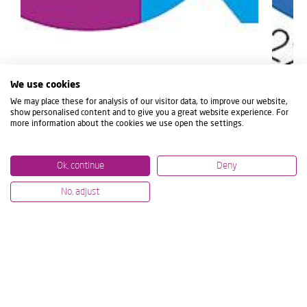
We use cookies
We may place these for analysis of our visitor data, to improve our website,
show personalised content and to give you a great website experience. For
more information about the cookies we use open the settings.
Ok, continue
Deny
No, adjust
10/07/2024
01/07/20
MODIG E IBARMIA FIRMAN UN
IBARM
ACUERDO DE COLABORACIÓN
JUNTO
PARA REFORZAR SU POSICIÓN EN
EL MERCADO