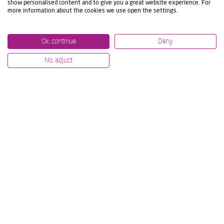
show personalised content and to give you a great website experience. For
more information about the cookies we use open the settings.
Ok, continue
Deny
No, adjust
07/07/2026
12/06/2
MECANIZADO DE ALTO NIVEL EN
IBARM
IMTS Y AMB: DEMOSTRACIONES
POR L
TECNOLÓGICAS EN DIRECTO
PROYE