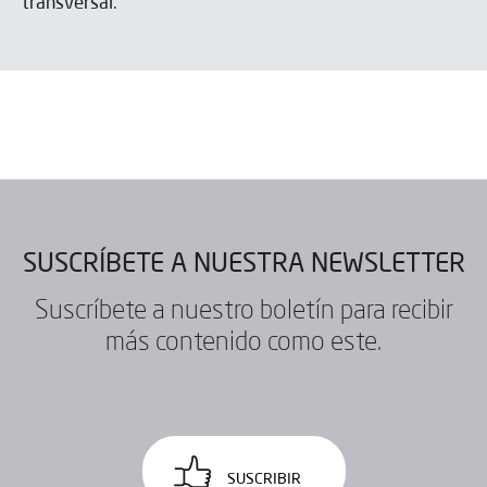
He leído y acepto el
Aviso legal
y la
Política de privacidad
*
transversal.
Acepto recibir publicaciones de IBARMIA vía email.
ENVIAR
SUSCRÍBETE A NUESTRA NEWSLETTER
Suscríbete a nuestro boletín para recibir
más contenido como este.
SUSCRIBIR