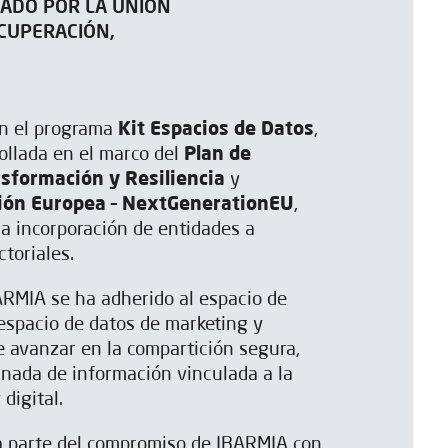
IADO POR LA UNIÓN
CUPERACIÓN,
en el programa
Kit Espacios de Datos
,
rollada en el marco del
Plan de
sformación y Resiliencia
y
ión Europea – NextGenerationEU
,
 la incorporación de entidades a
toriales.
ARMIA se ha adherido al espacio de
 espacio de datos de marketing y
 avanzar en la compartición segura,
nada de información vinculada a la
digital.
a parte del compromiso de IBARMIA con