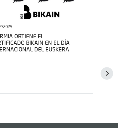
2/2025
13/03/2026
RMIA OBTIENE EL
IBARMIA CI
TIFICADO BIKAIN EN EL DÍA
CON UN PRE
TERNACIONAL DEL EUSKERA
INNOVACIÓN
MUY POSITI
PARTICIPAC