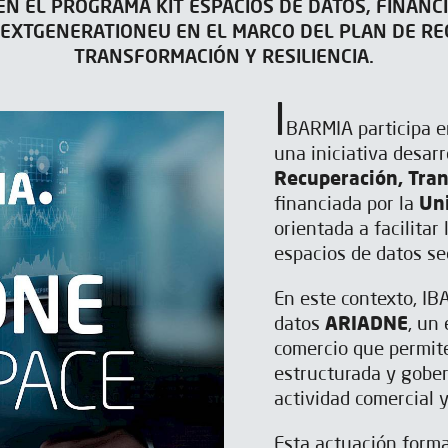
 EN EL PROGRAMA KIT ESPACIOS DE DATOS, FINANC
NEXTGENERATIONEU EN EL MARCO DEL PLAN DE RE
TRANSFORMACIÓN Y RESILIENCIA.
I
BARMIA participa 
una iniciativa desar
Recuperación, Tran
financiada por la
Un
orientada a facilitar
espacios de datos sec
En este contexto, IB
datos
ARIADNE
, un
comercio que permite
estructurada y gober
actividad comercial y 
Esta actuación form